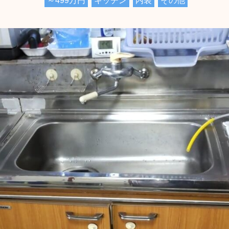
～499万円
キッチン
内装
その他