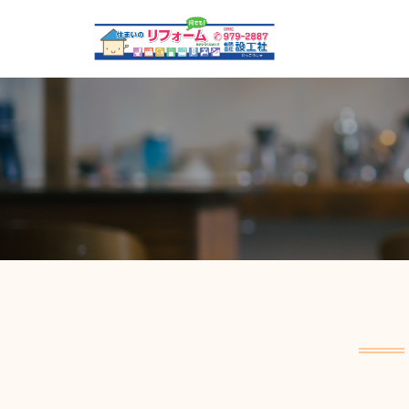
コ
ン
テ
ン
ツ
へ
ス
キ
ッ
プ