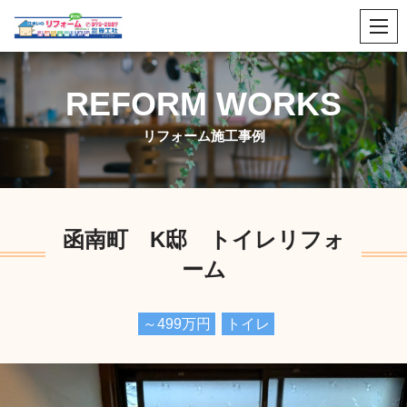
コ
ン
テ
REFORM WORKS
ン
ツ
リフォーム施工事例
へ
ス
キ
ッ
函南町 K邸 トイレリフォ
プ
ーム
～499万円
トイレ